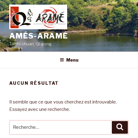
Aller
au
contenu
principal
AMÉS-ARAMÉ
Taichi-chuan, Qi-gong
Menu
AUCUN RÉSULTAT
Il semble que ce que vous cherchez est introuvable.
Essayez avec une recherche.
Recherche
Reche
pour