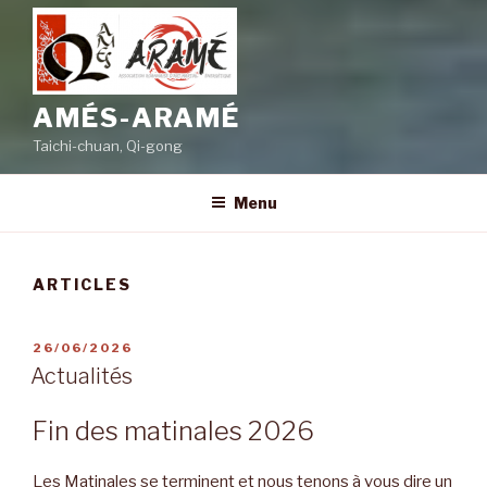
AMÉS-ARAMÉ
Taichi-chuan, Qi-gong
Menu
ARTICLES
PUBLIÉ
26/06/2026
LE
Actualités
Fin des matinales 2026
Les Matinales se terminent et nous tenons à vous dire un