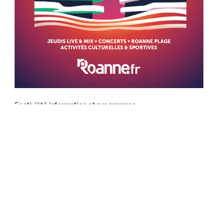
Festiv’été information et programme
Les Matinales 2026 de Qi-Gong à
Charlieu