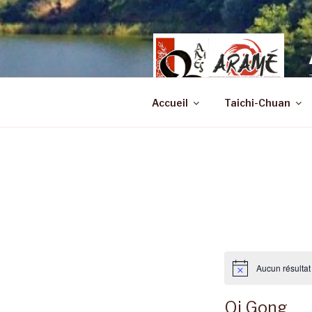
Aller
au
contenu
principal
Accueil
Taichi-Chuan
Aucun résultat 
N
o
t
Qi Gong
i