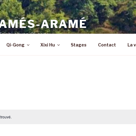
AMÉS-ARAMÉ
Taichi-chuan, Qi-gong
Qi-Gong
Xixi Hu
Stages
Contact
La 
trouvé.