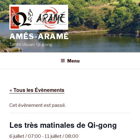
Aller
au
contenu
principal
AMÉS-ARAMÉ
Taichi-chuan, Qi-gong
Menu
« Tous les Évènements
Cet évènement est passé.
Les très matinales de Qi-gong
6 juillet / 07:00
-
11 juillet / 08:00