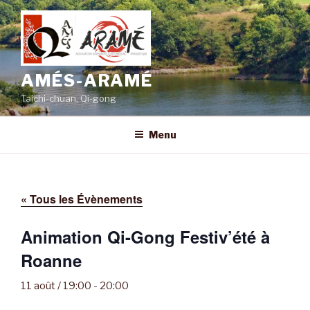
Aller
au
contenu
principal
AMÉS-ARAMÉ
Taichi-chuan, Qi-gong
Menu
« Tous les Évènements
Animation Qi-Gong Festiv’été à
Roanne
11 août / 19:00
-
20:00