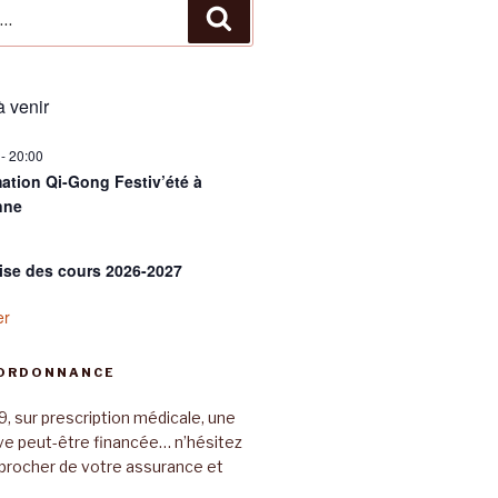
Recherche
 venir
-
20:00
ation Qi-Gong Festiv’été à
nne
ise des cours 2026-2027
er
 ORDONNANCE
9, sur prescription médicale, une
ive peut-être financée… n’hésitez
procher de votre assurance et