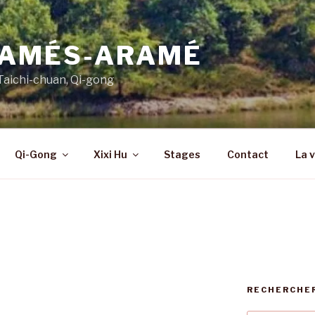
AMÉS-ARAMÉ
Taichi-chuan, Qi-gong
Qi-Gong
Xixi Hu
Stages
Contact
La 
RECHERCHE