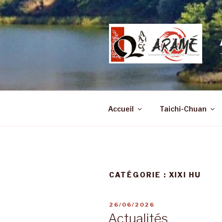
Aller
au
contenu
principal
Accueil
Taichi-Chuan
CATÉGORIE :
XIXI HU
PUBLIÉ
26/06/2026
LE
Actualités