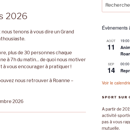
Recherche
pour
es 2026
:
Évènements à
 nous tenons à vous dire un Grand
thousiaste.
19:00
AOÛT
11
Anim
re, plus de 30 personnes chaque
Roa
ine à 7h du matin… de quoi nous motiver
00:00
SEP
t à vous encourager à pratiquer !
14
Repr
s pouvez nous retrouver à Roanne –
Voir le calendri
SPORT SUR
embre 2026
A partir de 201
activité sport
pas à vous rap
mutuelle.