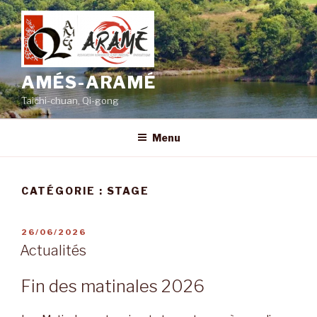
Aller
au
contenu
principal
AMÉS-ARAMÉ
Taichi-chuan, Qi-gong
Menu
CATÉGORIE :
STAGE
PUBLIÉ
26/06/2026
LE
Actualités
Fin des matinales 2026