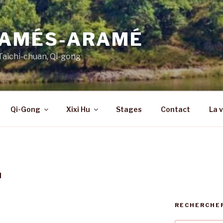
AMÉS-ARAMÉ
Taichi-chuan, Qi-gong
Qi-Gong
Xixi Hu
Stages
Contact
La 
N
RECHERCHE