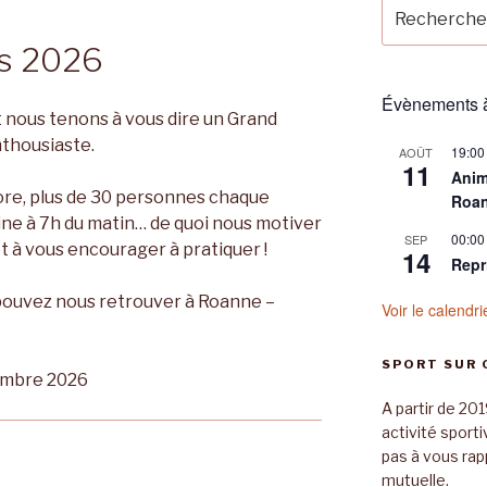
Recherche
pour
es 2026
:
Évènements à
 nous tenons à vous dire un Grand
thousiaste.
19:00
AOÛT
11
Anim
re, plus de 30 personnes chaque
Roa
ine à 7h du matin… de quoi nous motiver
00:00
SEP
t à vous encourager à pratiquer !
14
Repr
s pouvez nous retrouver à Roanne –
Voir le calendri
SPORT SUR
embre 2026
A partir de 201
activité sport
pas à vous rap
mutuelle.