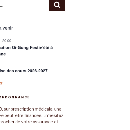
Recherche
 venir
-
20:00
ation Qi-Gong Festiv’été à
nne
ise des cours 2026-2027
er
 ORDONNANCE
9, sur prescription médicale, une
ive peut-être financée… n’hésitez
procher de votre assurance et